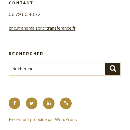
CONTACT
06 79 60 40 72
eric.grandmaison@transferance.fr
RECHERCHER
Recherche
Reche
pour
:
Facebook
Twitter
Linkedin
eric.grandmaison@transferan
Fièrement propulsé par WordPress