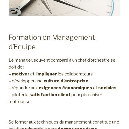
Formation en Management
d’Equipe
Le manager, souvent comparé à un chef d’orchestre se
doit de :
–
motiver
et
impliquer
les collaborateurs,
– développer une
culture d’entreprise
,
– répondre aux
exigences économiques
et
sociales
,
– piloter la
satisfaction client
pour pérenniser
l’entreprise.
Se former aux techniques du management constitue une
solution primordiale pour
donner sens à vos